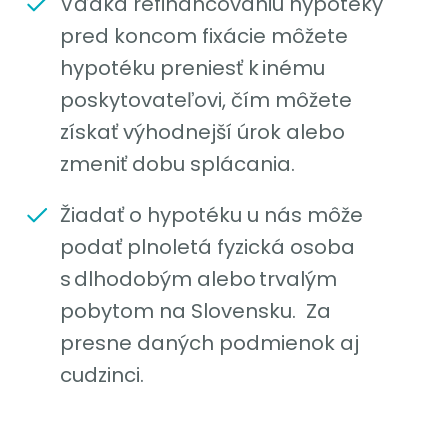
Vďaka refinancovaniu hypotéky
pred koncom fixácie môžete
hypotéku preniesť k inému
poskytovateľovi, čím môžete
získať výhodnejší úrok alebo
zmeniť dobu splácania.
Žiadať o hypotéku u nás môže
podať plnoletá fyzická osoba
s dlhodobým alebo trvalým
pobytom na Slovensku. Za
presne daných podmienok aj
cudzinci.