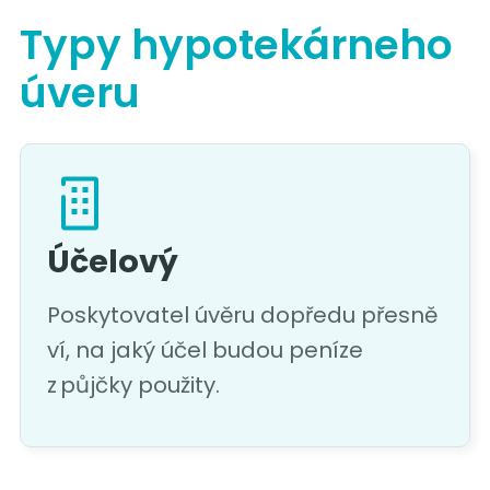
Typy hypotekárneho
úveru
Účelový
Poskytovatel úvěru dopředu přesně
ví, na jaký účel budou peníze
z půjčky použity.