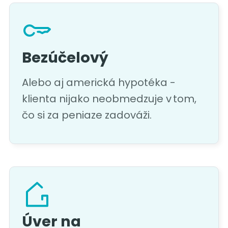
Bezúčelový
Alebo aj americká hypotéka -
klienta nijako neobmedzuje v tom,
čo si za peniaze zadováži.
Úver na