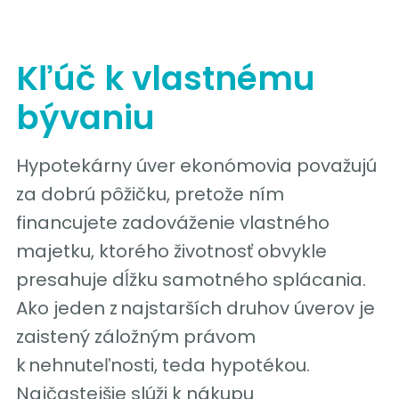
Kľúč k vlastnému
bývaniu
Hypotekárny úver ekonómovia považujú
za dobrú pôžičku, pretože ním
financujete zadováženie vlastného
majetku, ktorého životnosť obvykle
presahuje dĺžku samotného splácania.
Ako jeden z najstarších druhov úverov je
zaistený záložným právom
k nehnuteľnosti, teda hypotékou.
Najčastejšie slúži k nákupu