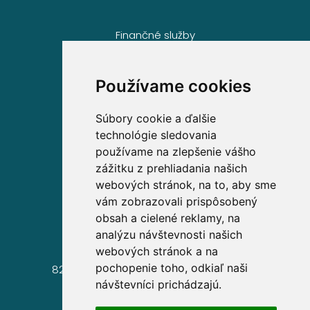
Finančné služby
Kontakt
Súhlas s cookies
Používame cookies
Súbory cookie a ďalšie
Volajte zdarma na
technológie sledovania
používame na zlepšenie vášho
0800 63 63 63
zážitku z prehliadania našich
webových stránok, na to, aby sme
vám zobrazovali prispôsobený
Sídlo spoločnosti
obsah a cielené reklamy, na
analýzu návštevnosti našich
Simplea financial services, s.r.o.
webových stránok a na
Mierová 83
pochopenie toho, odkiaľ naši
821 05 Bratislava – mestská část Ružinov
návštevníci prichádzajú.
IČ: 53 725 654