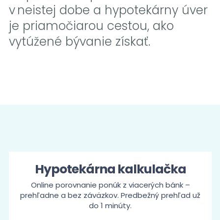
v neistej dobe a hypotekárny úver
je priamočiarou cestou, ako
vytúžené bývanie získať.